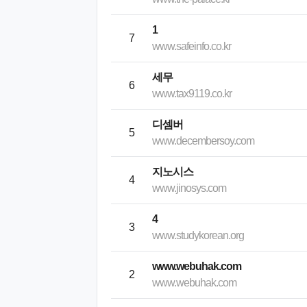
1
7
www.safeinfo.co.kr
세무
6
www.tax9119.co.kr
디셈버
5
www.decembersoy.com
지노시스
4
www.jinosys.com
4
3
www.studykorean.org
www.webuhak.com
2
www.webuhak.com