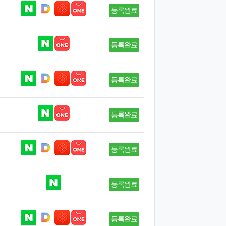
등록완료
등록완료
등록완료
등록완료
등록완료
등록완료
등록완료