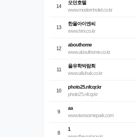
모던호텔
14
www.modernhotel.co.kr
한울아이엔씨
13
www.hini.co.kr
abouthome
12
www.abouthome.co.kr
올유학박람회
11
www.alluhak.co.kr
photo25.nfcqr.kr
10
photo25.nfcqr.kr
aa
9
www.twosomepark.com
1
8
www.the-palace.kr