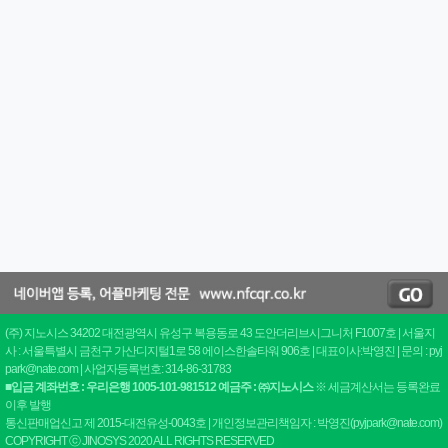
(주) 지노시스 34202 대전광역시 유성구 복용동로 43 도안더리브시그니처 F1007호 | 서울지
사 : 서울특별시 금천구 가산디지털1로 58 에이스한솔타워 906호 | 대표이사:박영진 | 문의 : pyj
park@nate.com | 사업자등록번호: 314-86-31783
■입금 계좌번호 : 우리은행 1005-101-981512 예금주 : ㈜지노시스
※ 세금계산서는 등록완료
이후 발행
통신판매업신고 제 2015-대전유성-0043호 | 개인정보관리책임자 : 박영진(pyjpark@nate.com)
COPYRIGHT ⓒ JINOSYS 2020 ALL RIGHTS RESERVED