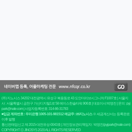
(주) 지노시스 34202 대전광역시 유성구 복용동로 43 도안더리브시그니처 F1007호 | 서울지
사 : 서울특별시 금천구 가산디지털1로 58 에이스한솔타워 906호 | 대표이사:박영진 | 문의 : pyj
park@nate.com | 사업자등록번호: 314-86-31783
■입금 계좌번호 : 우리은행 1005-101-981512 예금주 : ㈜지노시스
※ 세금계산서는 등록완료
이후 발행
통신판매업신고 제 2015-대전유성-0043호 | 개인정보관리책임자 : 박영진(pyjpark@nate.com)
COPYRIGHT ⓒ JINOSYS 2020 ALL RIGHTS RESERVED