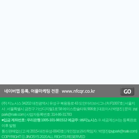
(주) 지노시스 34202 대전광역시 유성구 복용동로 43 도안더리브시그니처 F1007호 | 서울지
사 : 서울특별시 금천구 가산디지털1로 58 에이스한솔타워 906호 | 대표이사:박영진 | 문의 : pyj
park@nate.com | 사업자등록번호: 314-86-31783
■입금 계좌번호 : 우리은행 1005-101-981512 예금주 : ㈜지노시스
※ 세금계산서는 등록완료
이후 발행
통신판매업신고 제 2015-대전유성-0043호 | 개인정보관리책임자 : 박영진(pyjpark@nate.com)
COPYRIGHT ⓒ JINOSYS 2020 ALL RIGHTS RESERVED