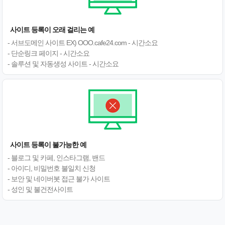
사이트 등록이 오래 걸리는 예
서브도메인 사이트 EX) OOO.cafe24.com - 시간소요
단순링크 페이지 - 시간소요
솔루션 및 자동생성 사이트 - 시간소요
사이트 등록이 불가능한 예
블로그 및 카페, 인스타그램, 밴드
아이디, 비밀번호 불일치 신청
보안 및 네이버봇 접근 불가 사이트
성인 및 불건전사이트