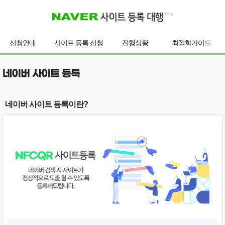
신청안내
사이트 등록 신청
진행상황
최적화가이드
네이버 사이트 등록
네이버 사이트 등록이란?