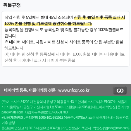
환불규정
작업 신청 후 5일에서 최대 45일 소요되며
신청 후 46일 이후 등록 실패 시
100% 환불 진행 및 카드결제 승인취소를 해드립니다.
등록작업을 진행하셔도 등록실패 및 작업 불가능한 경우 100% 환불해드
립니다.
※ 네이버, 네이트, 다음 사이트 신청 시 사이트 등록이 안 된 부분만 환불
해드립니다.
예) 네이버만 신청 후 등록실패 시 네이버 100% 환불, 네이버+다음네이트
신청 후 네이버만 실패 시 네이버 부분 환불
(주) 지노시스 34202 대전광역시 유성구 복용동로 43 도안더리브시그니처 F1007호 | 서울지
사 : 서울특별시 금천구 가산디지털1로 58 에이스한솔타워 906호 | 대표이사:박영진 | 문의 : pyj
park@nate.com | 사업자등록번호: 314-86-31783
■입금 계좌번호 : 우리은행 1005-101-981512 예금주 : ㈜지노시스
※ 세금계산서는 등록완료
이후 발행
통신판매업신고 제 2015-대전유성-0043호 | 개인정보관리책임자 : 박영진(pyjpark@nate.com)