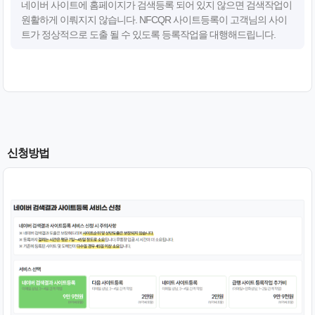
네이버 사이트에 홈페이지가 검색등록 되어 있지 않으면 검색작업이
원활하게 이뤄지지 않습니다. NFCQR 사이트등록이 고객님의 사이
트가 정상적으로 도출 될 수 있도록 등록작업을 대행해드립니다.
신청방법