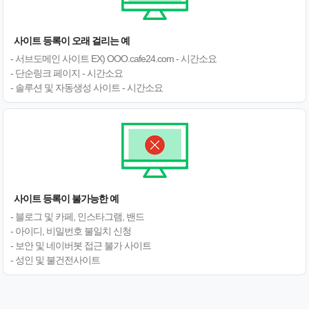
사이트 등록이 오래 걸리는 예
서브도메인 사이트 EX) OOO.cafe24.com - 시간소요
단순링크 페이지 - 시간소요
솔루션 및 자동생성 사이트 - 시간소요
사이트 등록이 불가능한 예
블로그 및 카페, 인스타그램, 밴드
아이디, 비밀번호 불일치 신청
보안 및 네이버봇 접근 불가 사이트
성인 및 불건전사이트