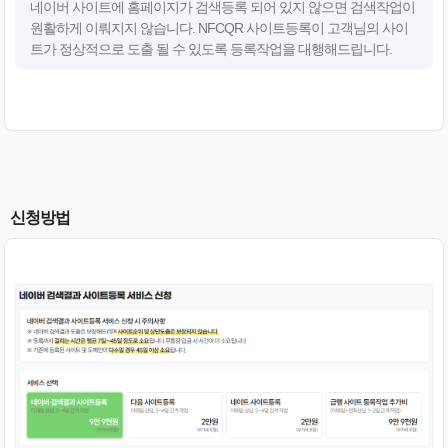
네이버 사이트에 홈페이지가 검색등록 되어 있지 않으면 검색작업이
원활하게 이뤄지지 않습니다. NFCQR 사이트등록이 고객님의 사이
트가 정상적으로 도출 될 수 있도록 등록작업을 대행해드립니다.
신청방법