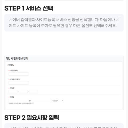
STEP 1 서비스 선택
네이버 검색결과 사이트등록 서비스 신청을 선택합니다. 다음이나 네
이트 사이트 등록이 추가로 필요한 경우 다른 옵션도 선택해주세요.
STEP 2 필요사항 입력