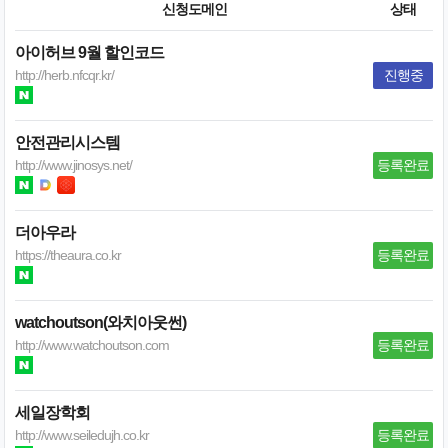
신청도메인
상태
아이허브 9월 할인코드
http://herb.nfcqr.kr/
진행중
안전관리시스템
http://www.jinosys.net/
등록완료
더아우라
https://theaura.co.kr
등록완료
watchoutson(와치아웃썬)
http://www.watchoutson.com
등록완료
세일장학회
http://www.seiledujh.co.kr
등록완료