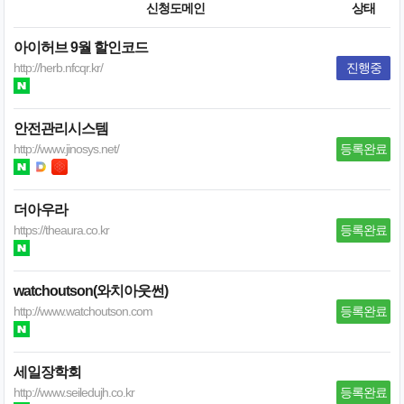
신청도메인
상태
아이허브 9월 할인코드
http://herb.nfcqr.kr/
진행중
안전관리시스템
http://www.jinosys.net/
등록완료
더아우라
https://theaura.co.kr
등록완료
watchoutson(와치아웃썬)
http://www.watchoutson.com
등록완료
세일장학회
http://www.seiledujh.co.kr
등록완료