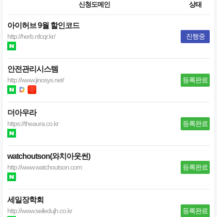
신청도메인
상태
아이허브 9월 할인코드
http://herb.nfcqr.kr/
진행중
안전관리시스템
http://www.jinosys.net/
등록완료
더아우라
https://theaura.co.kr
등록완료
watchoutson(와치아웃썬)
http://www.watchoutson.com
등록완료
세일장학회
http://www.seiledujh.co.kr
등록완료