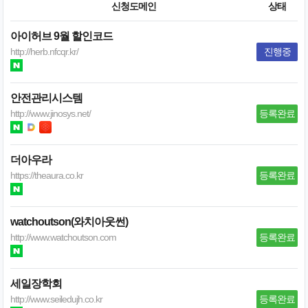
신청도메인
상태
아이허브 9월 할인코드
http://herb.nfcqr.kr/
진행중
안전관리시스템
http://www.jinosys.net/
등록완료
더아우라
https://theaura.co.kr
등록완료
watchoutson(와치아웃썬)
http://www.watchoutson.com
등록완료
세일장학회
http://www.seiledujh.co.kr
등록완료