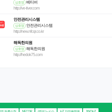
베티버
상호명
http://ve-tiver.com
안전관리시스템
안전관리시스템
상호명
http://new.nfcqr.co.kr
해독한의원
해독한의원
상호명
http://hedok75.com
앱 등록신청
NFCQR
(주)지노시스
IoT 안전플랫폼
JINOIoT