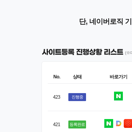
단, 네이버로직 
사이트등록 진행상황 리스트
(※
No.
상태
바로가기
423
진행중
421
등록완료