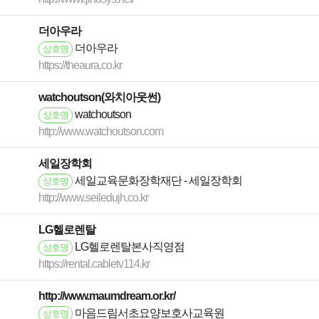
더아우라
더아우라
상호명
https://theaura.co.kr
watchoutson(와치아웃썬)
watchoutson
상호명
http://www.watchoutson.com
세일장학회
세일교육문화장학재단 - 세일장학회
상호명
http://www.seiledujh.co.kr
LG헬로렌탈
LG헬로렌탈본사직영점
상호명
https://rental.cabletv114.kr
http://www.maumdream.or.kr/
마음드림서초요양보호사교육원
상호명