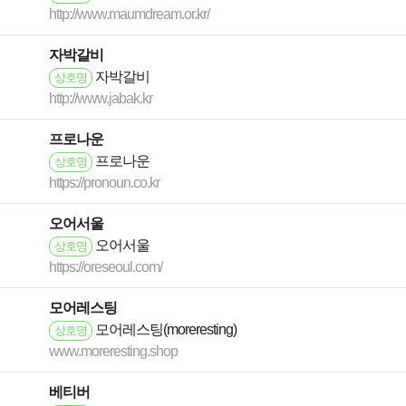
http://www.maumdream.or.kr/
자박갈비
자박갈비
상호명
http://www.jabak.kr
프로나운
프로나운
상호명
https://pronoun.co.kr
오어서울
오어서울
상호명
https://oreseoul.com/
모어레스팅
모어레스팅(moreresting)
상호명
www.moreresting.shop
베티버