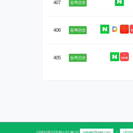
407
등록완료
406
등록완료
405
등록완료
이메일문의(전화상담 불가):
pyjpark@nate.com
|
네이버